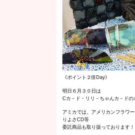
《ポイント２倍Day》
明日６月３０日は
Cカ－ド・リリ－ちゃんカ－ドの
アミカでは、アメリカンフラワー
りよさCD等
委託商品も取り扱っております！