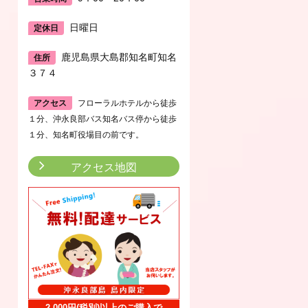
日曜日
定休日
鹿児島県大島郡知名町知名
住所
３７４
アクセス
フローラルホテルから徒歩
１分、沖永良部バス知名バス停から徒歩
１分、知名町役場目の前です。
アクセス地図
2,000円(税別)以上のご購入で