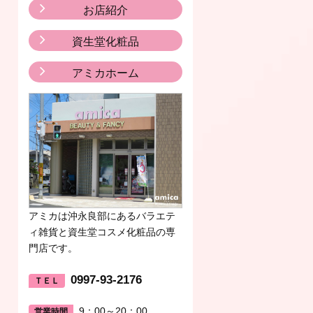
お店紹介
資生堂化粧品
アミカホーム
アミカは沖永良部にあるバラエテ
ィ雑貨と資生堂コスメ化粧品の専
門店です。
0997-93-2176
ＴＥＬ
9：00～20：00
営業時間