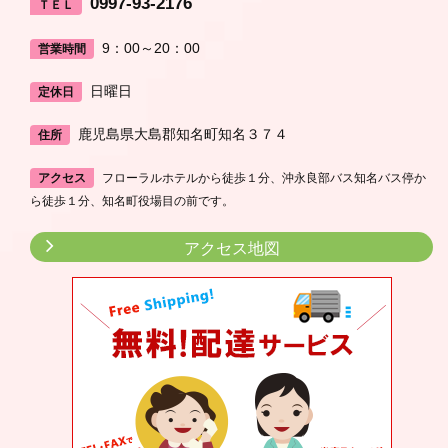
0997-93-2176
ＴＥＬ
9：00～20：00
営業時間
日曜日
定休日
鹿児島県大島郡知名町知名３７４
住所
アクセス
フローラルホテルから徒歩１分、沖永良部バス知名バス停か
ら徒歩１分、知名町役場目の前です。
アクセス地図