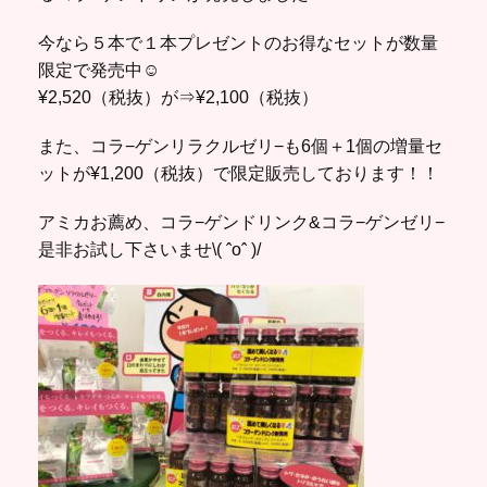
今なら５本で１本プレゼントのお得なセットが数量
限定で発売中☺︎
¥2,520（税抜）が⇒¥2,100（税抜）
また、コラ−ゲンリラクルゼリ−も6個＋1個の増量セ
ットが¥1,200（税抜）で限定販売しております！！
アミカお薦め、コラ−ゲンドリンク&コラ−ゲンゼリ−
是非お試し下さいませ\( ˆoˆ )/