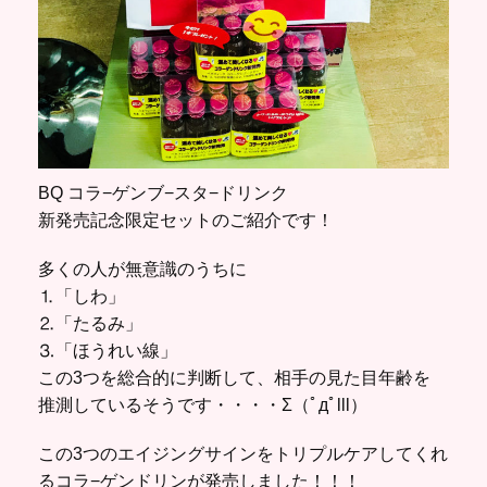
BQ コラ−ゲンブ−スタ−ドリンク
新発売記念限定セットのご紹介です！
多くの人が無意識のうちに
⒈「しわ」
⒉「たるみ」
⒊「ほうれい線」
この3つを総合的に判断して、相手の見た目年齢を
推測しているそうです・・・・Σ（ﾟдﾟlll）
この3つのエイジングサインをトリプルケアしてくれ
るコラ−ゲンドリンが発売しました！！！