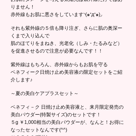
りません！
赤外線もお肌に悪さをしています◝(๑⁺д⁺๑)◞
それも紫外線の５倍も降り注ぎ、さらに肌の奥深ー
くまで入り込んで
肌のほてりをまねき、光老化（しみ・たるみなど）
を促進させるので注意が必要なんです！！
紫外線はもちろん、赤外線からもお肌を守る
ベネフィーク日焼け止め美容液の限定セットをご紹
介します♪
～夏の美白ケアプラスセット～
ベネフィ－ク 日焼け止め美容液と、来月限定発売の
美白パウダー(特製サイズ)のセットです！
５g ￥1,000相当の美白パウダーが、なんと！お得に
なったセットなんです(^^)