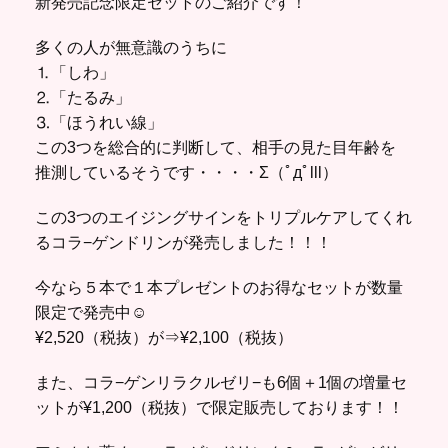
新発売記念限定セットのご紹介です！
多くの人が無意識のうちに
⒈「しわ」
⒉「たるみ」
⒊「ほうれい線」
この3つを総合的に判断して、相手の見た目年齢を
推測しているそうです・・・・Σ（ﾟдﾟlll）
この3つのエイジングサインをトリプルケアしてくれ
るコラ−ゲンドリンが発売しました！！！
今なら５本で１本プレゼントのお得なセットが数量
限定で発売中☺︎
¥2,520（税抜）が⇒¥2,100（税抜）
また、コラ−ゲンリラクルゼリ−も6個＋1個の増量セ
ットが¥1,200（税抜）で限定販売しております！！