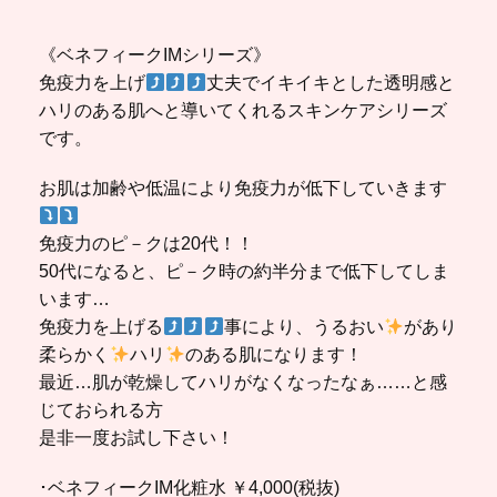
《ベネフィークIMシリーズ》
免疫力を上げ
丈夫でイキイキとした透明感と
ハリのある肌へと導いてくれるスキンケアシリーズ
です。
お肌は加齢や低温により免疫力が低下していきます
免疫力のピ－クは20代！！
50代になると、ピ－ク時の約半分まで低下してしま
います…
免疫力を上げる
事により、うるおい
があり
柔らかく
ハリ
のある肌になります！
最近…肌が乾燥してハリがなくなったなぁ……と感
じておられる方
是非一度お試し下さい！
･ベネフィークIM化粧水 ￥4,000(税抜)