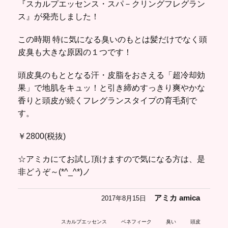
『スカルプエッセンス・スパ－クリングフレグラン
ス』が発売しました！
この時期 特に気になる臭いのもとは髪だけでなく頭
皮臭も大きな原因の１つです！
頭皮臭のもととなる汗・皮脂をおさえる「超冷却効
果」で地肌をキュッ！と引き締めすっきり爽やかな
香りと頭皮が続くフレグランスタイプの育毛剤で
す。
￥2800(税抜)
☆アミカにてお試し頂けますので気になる方は、是
非どうぞ～(*^_^*)ノ
アミカ amica
2017年8月15日
スカルプエッセンス
ベネフィーク
臭い
頭皮