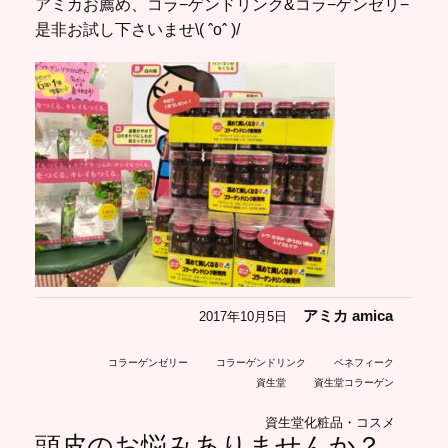
アミカお薦め、コラ−ゲンドリンク&コラ−ゲンゼリ−
是非お試し下さいませ\( ˆoˆ )/
アミカ amica
2017年10月5日
コラーゲンゼリー
コラーゲンドリンク
ベネフィーク
資生堂
資生堂コラーゲン
資生堂化粧品・コスメ
頭皮のお悩みありませんか？